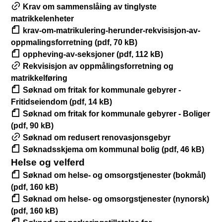
Krav om sammenslåing av tinglyste
l
matrikkelenheter
t
krav-om-matrikulering-herunder-rekvisisjon-av-
oppmalingsforretning (pdf, 70 kB)
a
oppheving-av-seksjoner (pdf, 112 kB)
t
Rekvisisjon av oppmålingsforretning og
matrikkelføring
Søknad om fritak for kommunale gebyrer -
Fritidseiendom (pdf, 14 kB)
Søknad om fritak for kommunale gebyrer - Boliger
(pdf, 90 kB)
Søknad om redusert renovasjonsgebyr
Søknadsskjema om kommunal bolig (pdf, 46 kB)
Helse og velferd
Søknad om helse- og omsorgstjenester (bokmål)
(pdf, 160 kB)
Søknad om helse- og omsorgstjenester (nynorsk)
(pdf, 160 kB)