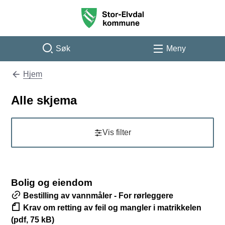
Stor-Elvdal kommune
Søk
Meny
Hjem
Du er her:
Alle skjema
Vis filter
R
Bolig og eiendom
e
Bestilling av vannmåler - For rørleggere
s
Krav om retting av feil og mangler i matrikkelen
u
(pdf, 75 kB)