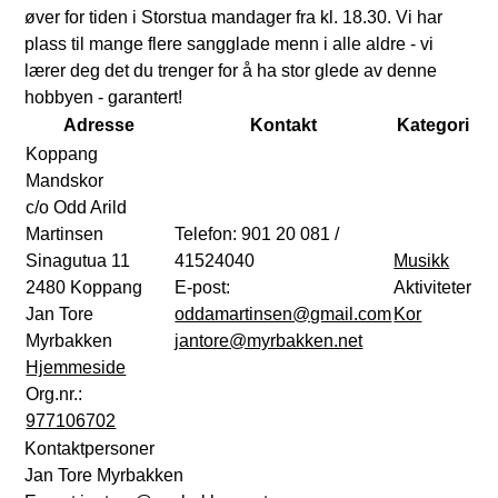
øver for tiden i Storstua mandager fra kl. 18.30. Vi har
plass til mange flere sangglade menn i alle aldre - vi
lærer deg det du trenger for å ha stor glede av denne
hobbyen - garantert!
Adresse
Kontakt
Kategori
Koppang
Mandskor
c/o Odd Arild
Martinsen
Telefon:
901 20 081 /
Sinagutua 11
41524040
Musikk
2480
Koppang
E-post:
Aktiviteter
Jan Tore
oddamartinsen@gmail.com
Kor
Myrbakken
jantore@myrbakken.net
Hjemmeside
Org.nr.:
977106702
Kontaktpersoner
Jan Tore Myrbakken