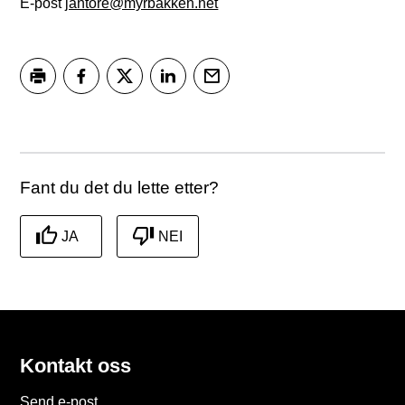
E-post
jantore@myrbakken.net
Skriv ut
Del på Facebook
Del på Twitter
Del på LinkedIn
Tips en venn
Fant du det du lette etter?
JA
NEI
Kontakt oss
Send e-post