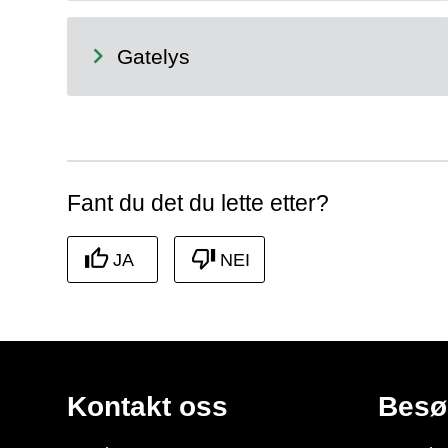
Gatelys
Fant du det du lette etter?
JA
NEI
Kontakt oss
Besø