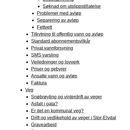
Søknad om utslippstillatelse
Problemer med avløp
Separering av avløp
Fettvett
Tilkytning til offentlig vann og avløp
Standard abonnementsvilkår
Privat vannforsyning
SMS varsling
Veiledninger og lovverk
Priser og gebyrer
Ansatte vann og avløp
Faktura
Veg
Snøbrøyting og vinterdrift av veger
Asfalt i gata?
Er det en kommunal veg?
Drift og vedlikehold av veger i Stor-Elvdal
Gravearbeid