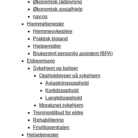
Økonomisk rådgivning
Økonomisk sosialhjelp
nav.no
Hjemmetjenester
Hjemmesykepleie
Praktisk bistand
Hjelpemidler
Brukerstyrt personlig assistent (BPA)
Eldreomsorg
Sykehjem og boliger
Oppholdstyper på sykehjem
Avlastningsopphold
Kortidsopphold
Langtidsopphold
Moratunet sykehjem
Treningstilbud for eldre
Rehabilitering
Frivilligsentralen
Helsetjenester