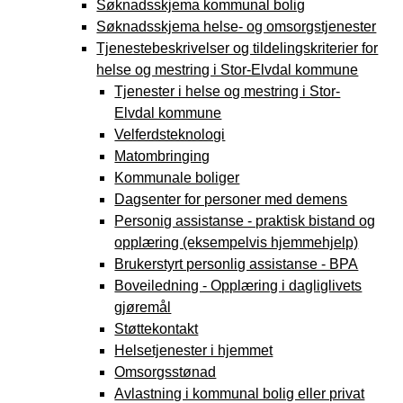
Søknadsskjema kommunal bolig
Søknadsskjema helse- og omsorgstjenester
Tjenestebeskrivelser og tildelingskriterier for
helse og mestring i Stor-Elvdal kommune
Tjenester i helse og mestring i Stor-
Elvdal kommune
Velferdsteknologi
Matombringing
Kommunale boliger
Dagsenter for personer med demens
Personig assistanse - praktisk bistand og
opplæring (eksempelvis hjemmehjelp)
Brukerstyrt personlig assistanse - BPA
Boveiledning - Opplæring i dagliglivets
gjøremål
Støttekontakt
Helsetjenester i hjemmet
Omsorgsstønad
Avlastning i kommunal bolig eller privat