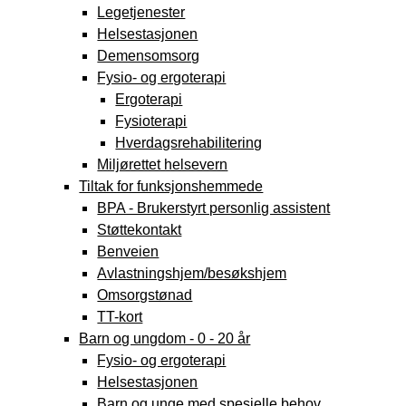
Legetjenester
Helsestasjonen
Demensomsorg
Fysio- og ergoterapi
Ergoterapi
Fysioterapi
Hverdagsrehabilitering
Miljørettet helsevern
Tiltak for funksjonshemmede
BPA - Brukerstyrt personlig assistent
Støttekontakt
Benveien
Avlastningshjem/besøkshjem
Omsorgstønad
TT-kort
Barn og ungdom - 0 - 20 år
Fysio- og ergoterapi
Helsestasjonen
Barn og unge med spesielle behov