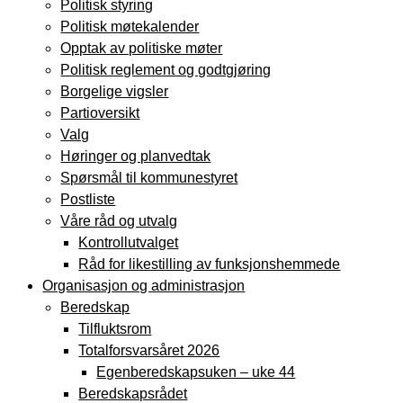
Politisk styring
Politisk møtekalender
Opptak av politiske møter
Politisk reglement og godtgjøring
Borgelige vigsler
Partioversikt
Valg
Høringer og planvedtak
Spørsmål til kommunestyret
Postliste
Våre råd og utvalg
Kontrollutvalget
Råd for likestilling av funksjonshemmede
Organisasjon og administrasjon
Beredskap
Tilfluktsrom
Totalforsvarsåret 2026
Egenberedskapsuken – uke 44
Beredskapsrådet