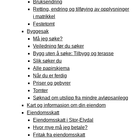
Bruksendring
Retting, endring og tilføying av opplysninger
i matrikkel
Festetomt
Byggesak
Må jeg søke?
Veiledning før du søker
Bygg uten å søke: Tilbygg og terasse
Slik søker du
Alle papirskjema
Når du er ferdig
Priser og gebyrer
Tomter
Søknad om utslipp fra mindre avløpsanlegg
Kart og informasjon om din eiendom
Eiendomsskatt
Eiendomsskatt i Stor-Elvdal
Hvor mye må jeg betale?
Fritak fra eiendomsskatt