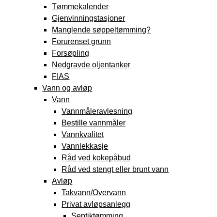
Tømmekalender
Gjenvinningstasjoner
Manglende søppeltømming?
Forurenset grunn
Forsøpling
Nedgravde oljentanker
FIAS
Vann og avløp
Vann
Vannmåleravlesning
Bestille vannmåler
Vannkvalitet
Vannlekkasje
Råd ved kokepåbud
Råd ved stengt eller brunt vann
Avløp
Takvann/Overvann
Privat avløpsanlegg
Septiktømming