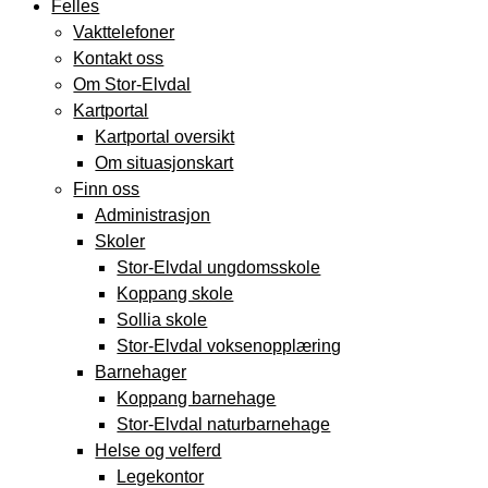
Felles
Vakttelefoner
Kontakt oss
Om Stor-Elvdal
Kartportal
Kartportal oversikt
Om situasjonskart
Finn oss
Administrasjon
Skoler
Stor-Elvdal ungdomsskole
Koppang skole
Sollia skole
Stor-Elvdal voksenopplæring
Barnehager
Koppang barnehage
Stor-Elvdal naturbarnehage
Helse og velferd
Legekontor