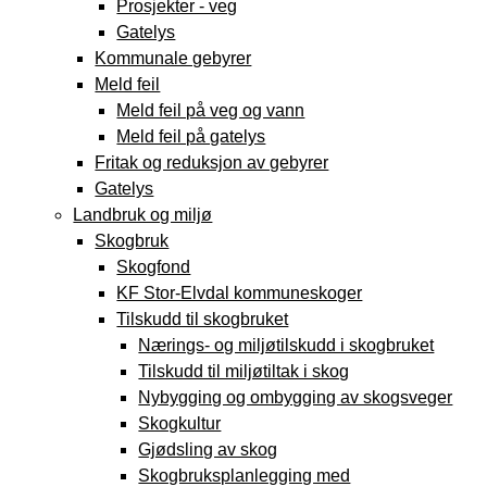
Prosjekter - veg
Gatelys
Kommunale gebyrer
Meld feil
Meld feil på veg og vann
Meld feil på gatelys
Fritak og reduksjon av gebyrer
Gatelys
Landbruk og miljø
Skogbruk
Skogfond
KF Stor-Elvdal kommuneskoger
Tilskudd til skogbruket
Nærings- og miljøtilskudd i skogbruket
Tilskudd til miljøtiltak i skog
Nybygging og ombygging av skogsveger
Skogkultur
Gjødsling av skog
Skogbruksplanlegging med