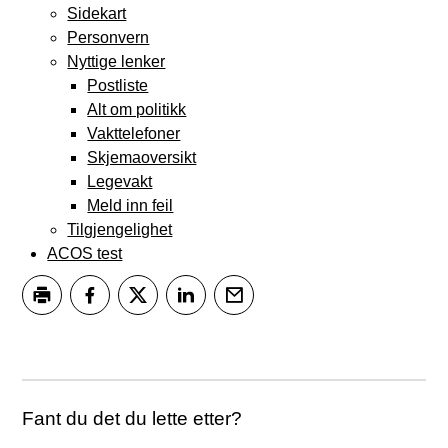
Sidekart
Personvern
Nyttige lenker
Postliste
Alt om politikk
Vakttelefoner
Skjemaoversikt
Legevakt
Meld inn feil
Tilgjengelighet
ACOS test
Skriv ut
Del på Facebook
Del på Twitter
Del på LinkedIn
Tips en venn
Fant du det du lette etter?