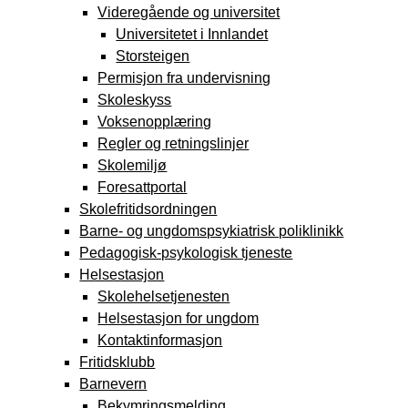
Videregående og universitet
Universitetet i Innlandet
Storsteigen
Permisjon fra undervisning
Skoleskyss
Voksenopplæring
Regler og retningslinjer
Skolemiljø
Foresattportal
Skolefritidsordningen
Barne- og ungdomspsykiatrisk poliklinikk
Pedagogisk-psykologisk tjeneste
Helsestasjon
Skolehelsetjenesten
Helsestasjon for ungdom
Kontaktinformasjon
Fritidsklubb
Barnevern
Bekymringsmelding