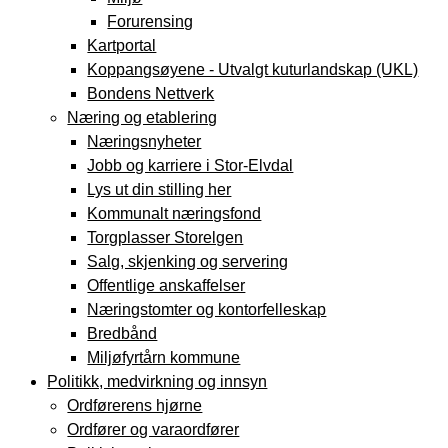
Forurensing
Kartportal
Koppangsøyene - Utvalgt kuturlandskap (UKL)
Bondens Nettverk
Næring og etablering
Næringsnyheter
Jobb og karriere i Stor-Elvdal
Lys ut din stilling her
Kommunalt næringsfond
Torgplasser Storelgen
Salg, skjenking og servering
Offentlige anskaffelser
Næringstomter og kontorfelleskap
Bredbånd
Miljøfyrtårn kommune
Politikk, medvirkning og innsyn
Ordførerens hjørne
Ordfører og varaordfører