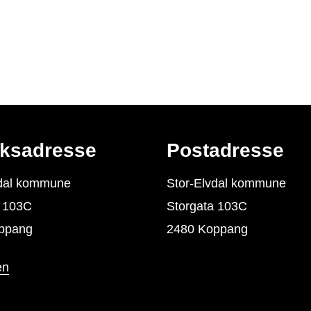
ksadresse
Postadresse
vdal kommune
Stor-Elvdal kommune
a 103C
Storgata 103C
ppang
2480 Koppang
en