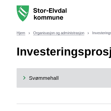
Stor-Elvdal kommune
Hjem
Organisasjon og administrasjon
Investering
Du er her:
Investeringspros
Svømmehall