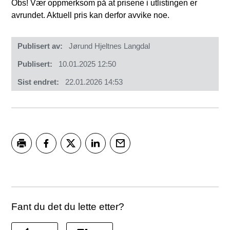
Obs! Vær oppmerksom på at prisene i utlistingen er
avrundet. Aktuell pris kan derfor avvike noe.
Publisert av
Jørund Hjeltnes Langdal
Publisert
10.01.2025 12:50
Sist endret
22.01.2026 14:53
Skriv ut
Del på Facebook
Del på Twitter
Del på LinkedIn
Tips en venn
Fant du det du lette etter?