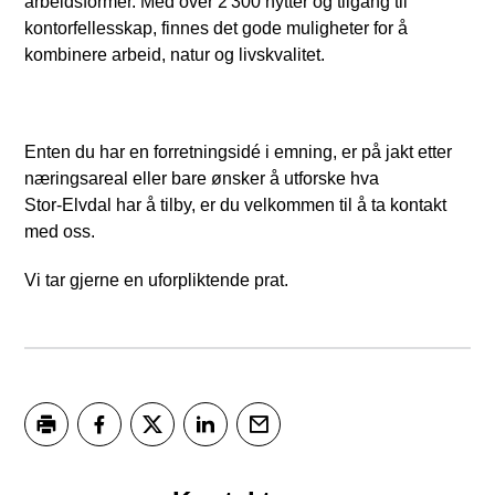
arbeidsformer. Med over 2 300 hytter og tilgang til
kontorfellesskap, finnes det gode muligheter for å
kombinere arbeid, natur og livskvalitet.
Enten du har en forretningsidé i emning, er på jakt etter
næringsareal eller bare ønsker å utforske hva
Stor‑Elvdal har å tilby, er du velkommen til å ta kontakt
med oss.
Vi tar gjerne en uforpliktende prat.
Skriv ut
Del på Facebook
Del på Twitter
Del på LinkedIn
Tips en venn