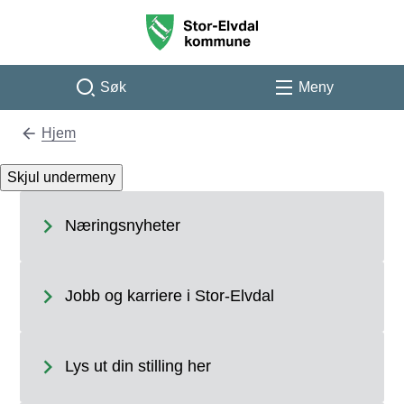
Stor-Elvdal kommune
Søk
Meny
Hjem
Du er her:
Skjul undermeny
Næringsnyheter
Jobb og karriere i Stor-Elvdal
Lys ut din stilling her