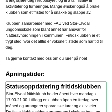
å engasjere deg i klubbstyret, og til å ta initiativ til
aktiviteter og turneringer. Mange ønsker også å bruke
klubben som et fristed for å snakke og slappe av.
Klubben samarbeider med FAU ved Stor-Elvdal
ungdomsskole som blant annet har ansvar for
Natteravnordningen i kommunen. Fritidsklubben er et
trygt sted hvor det alltid er voksne tilstede som har tid til
deg.
Ta gjerne kontakt med oss om du lurer på noe!
Åpningstider:
Statusoppdatering fritidsklubben
Stor-Elvdal fritidsklubb holder åpent hver mandag kl.
17.00-21.00. I tillegg er klubben åpen èn fredag hver
måned og arrangerer sporadiske turer og aktiviteter.
De faste klubbkveldene arrangeres i skolens høst- og