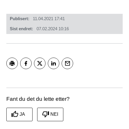
Publisert
11.04.2021 17:41
Sist endret
07.02.2024 10:16
Skriv ut
Del på Facebook
Del på Twitter
Del på LinkedIn
Tips en venn
Fant du det du lette etter?
JA
NEI