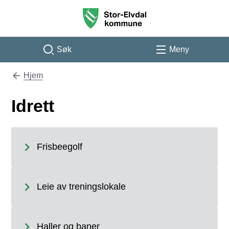
Stor-Elvdal kommune
Søk
Meny
Hjem
Du er her:
Idrett
Frisbeegolf
Leie av treningslokale
Haller og baner