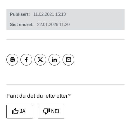
Publisert
11.02.2021 15:19
Sist endret
22.01.2026 11:20
Skriv ut
Del på Facebook
Del på Twitter
Del på LinkedIn
Tips en venn
Fant du det du lette etter?
JA
NEI