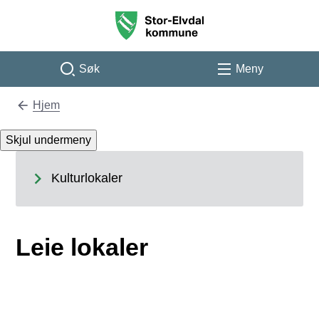
Stor-Elvdal kommune
Søk
Meny
Hjem
Du er her:
Skjul undermeny
Kulturlokaler
Leie lokaler