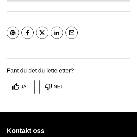
Skriv ut
Del på Facebook
Del på Twitter
Del på LinkedIn
Tips en venn
Fant du det du lette etter?
JA
NEI
Kontakt oss