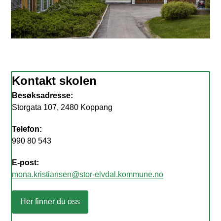
Kontakt skolen
Besøksadresse:
Storgata 107, 2480 Koppang
Telefon:
990 80 543​
E-post:
mona.kristiansen@stor-elvdal.kommune.no
Her finner du oss