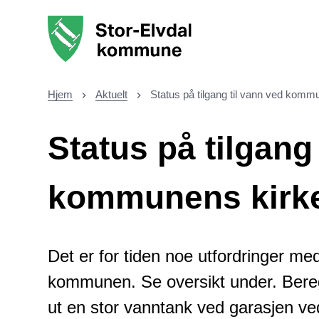
Stor-Elvdal kommune
Hjem
Aktuelt
Status på tilgang til vann ved komm
Du er her:
Status på tilgang
kommunens kirk
Det er for tiden noe utfordringer m
kommunen. Se oversikt under. Beregn l
ut en stor vanntank ved garasjen ve