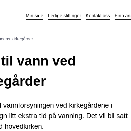
Min side
Ledige stillinger
Kontakt oss
Finn an
unens kirkegårder
 til vann ved
egårder
ed vannforsyningen ved kirkegårdene i
itt ekstra tid på vanning. Det vil bli satt
d hovedkirken.