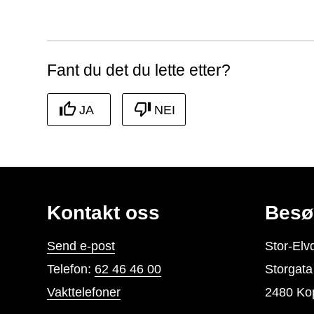
Abonner på RSS
Skriv ut
Del på Facebook
Del på Twitter
Del på LinkedIn
Tips en venn
Fant du det du lette etter?
JA
NEI
Kontakt oss
Besø
Send e-post
Stor-El
Telefon:
62 46 46 00
Storgat
Vakttelefoner
2480 Ko