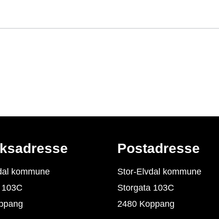
ksadresse
Postadresse
vdal kommune
Stor-Elvdal kommune
a 103C
Storgata 103C
ppang
2480 Koppang