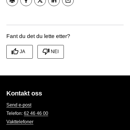
Skriv ut
Del på Facebook
Del på Twitter
Del på LinkedIn
Tips en venn
Fant du det du lette etter?
JA
NEI
Kontakt oss
Send e-post
Telefon:
62 46 46 00
Vakttelefoner