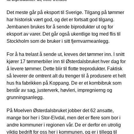
Det meste går på eksport til Sverige. Tilgang på tømmer
har historisk vært god, og det er fortsatt god tilgang.
Jernbanen brukes for å sende biprodukter ut og for
eksport av varer. Det går også ukentlige tog med flis til
Stockholm som de bruker i sitt fjernvarmeanlegg.
For å ha trelast å sende ut, kreves det tømmer inn. I snitt
kjører 17 tømmerbiler inn til Østerdalsbruket hver dag for
å levere tømmer. Dette blir til flotte treprodukter. Faktisk
så leverer de omtrent alt du trenger til å produsere et helt
hus fra fabrikken på Koppang. De er et kombibruk som
består av sag, justerverk, høvleri, impregnierng og
grunningsanlegg.
På Moelven Østerdalsbruket jobber det 62 ansatte,
mange bor her i Stor-Elvdal, men det er flere som bor i
andre kommuner i regionen vår. De er derfor en utrolig
viktig bedrift for oss her i kommunen, og er i tillegg til