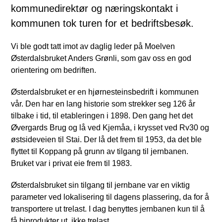
kommunedirektør og næringskontakt i
kommunen tok turen for et bedriftsbesøk.
Vi ble godt tatt imot av daglig leder på Moelven
Østerdalsbruket Anders Grønli, som gav oss en god
orientering om bedriften.
Østerdalsbruket er en hjørnesteinsbedrift i kommunen
vår. Den har en lang historie som strekker seg 126 år
tilbake i tid, til etableringen i 1898. Den gang het det
Øvergards Brug og lå ved Kjemåa, i krysset ved Rv30 og
østsideveien til Stai. Der lå det frem til 1953, da det ble
flyttet til Koppang på grunn av tilgang til jernbanen.
Bruket var i privat eie frem til 1983.
Østerdalsbruket sin tilgang til jernbane var en viktig
parameter ved lokalisering til dagens plassering, da for å
transportere ut trelast. I dag benyttes jernbanen kun til å
få biprodukter ut, ikke trelast.