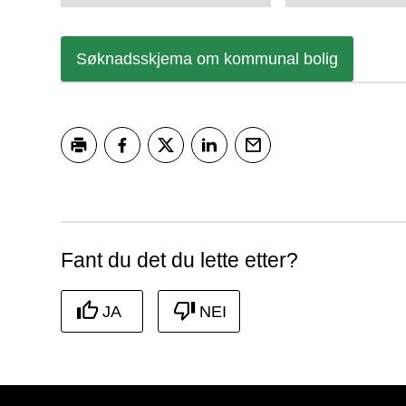
Søknadsskjema om kommunal bolig
Skriv ut
Del på Facebook
Del på Twitter
Del på LinkedIn
Tips en venn
Fant du det du lette etter?
JA
NEI