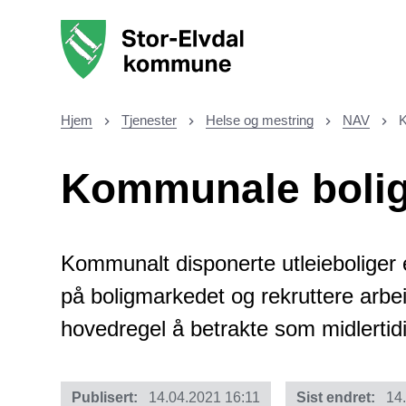
Stor-Elvdal kommune
Hjem
Tjenester
Helse og mestring
NAV
K
Du er her:
Kommunale bolig
Kommunalt disponerte utleieboliger er
på boligmarkedet og rekruttere arb
hovedregel å betrakte som midlertidi
Publisert
14.04.2021 16:11
Sist endret
14