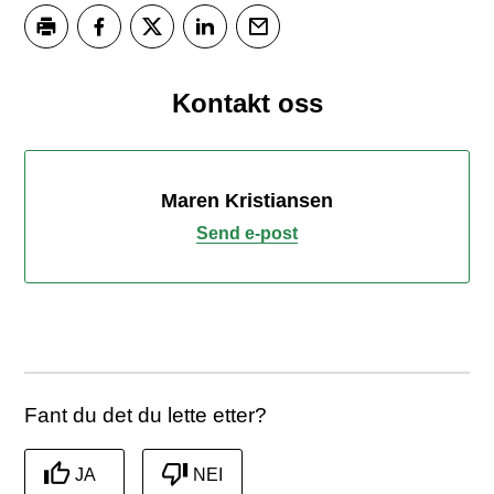
Skriv ut
Del på Facebook
Del på Twitter
Del på LinkedIn
Tips en venn
Kontakt oss
Maren Kristiansen
Send e-post
Fant du det du lette etter?
JA
NEI