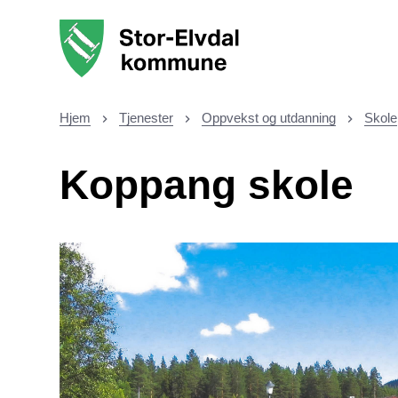
Stor-Elvdal kommune
Hjem
Tjenester
Oppvekst og utdanning
Skole
Du er her:
Koppang skole