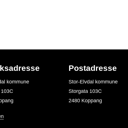
ksadresse
Postadresse
vdal kommune
Stor-Elvdal kommune
a 103C
Storgata 103C
ppang
2480 Koppang
en