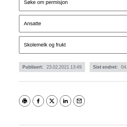
Søke om permisjon
Ansatte
Skolemelk og frukt
Publisert
23.02.2021 13:49
Sist endret
04
Skriv ut
Del på Facebook
Del på Twitter
Del på LinkedIn
Tips en venn