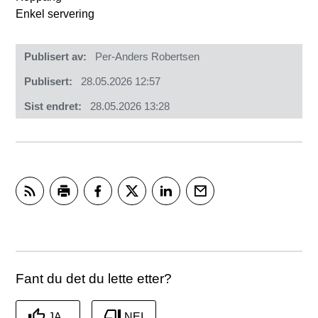
Enkel servering
Publisert av
Per-Anders Robertsen
Publisert
28.05.2026 12:57
Sist endret
28.05.2026 13:28
Abonner på RSS
Skriv ut
Del på Facebook
Del på Twitter
Del på LinkedIn
Tips en venn
Fant du det du lette etter?
JA
NEI