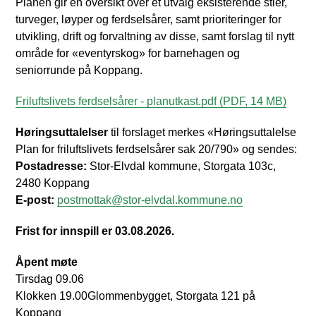
Planen gir en oversikt over et utvalg eksisterende stier,
turveger, løyper og ferdselsårer, samt prioriteringer for
utvikling, drift og forvaltning av disse, samt forslag til nytt
område for «eventyrskog» for barnehagen og
seniorrunde på Koppang.
Friluftslivets ferdselsårer - planutkast.pdf
(PDF, 14 MB)
Høringsuttalelser
til forslaget merkes «Høringsuttalelse
Plan for friluftslivets ferdselsårer sak 20/790» og sendes:
Postadresse:
Stor-Elvdal kommune, Storgata 103c,
2480 Koppang
E-post:
postmottak@stor-elvdal.kommune.no
Frist for innspill er 03.08.2026.
Åpent møte
Tirsdag 09.06
Klokken 19.00Glommenbygget, Storgata 121 på
Koppang